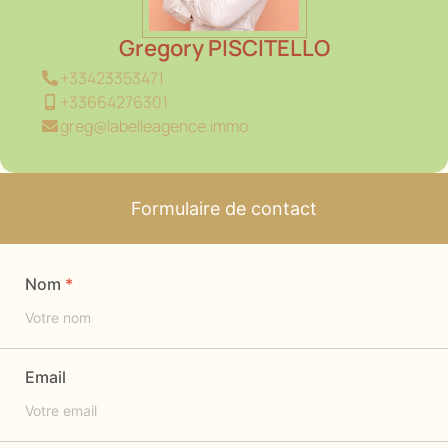
Gregory PISCITELLO
+33423353471
+33664276301
greg@labelleagence.immo
Formulaire de contact
Nom
Email