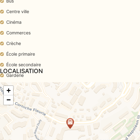
Bus
Centre ville
Cinéma
Commerces
Crèche
École primaire
École secondaire
LOCALISATION
Garderie
Gare
+
Hôpital/clinique
−
Médecin
Mer
Parking public
Plage