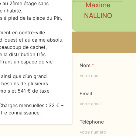
ué au 2ème étage sans
Maxime
en habité.
NALLINO
s à pied de la place du Pin,
ment en centre-ville :
ud-ouest et au calme absolu.
 beaucoup de cachet,
 la distribution très
ffrant un espace de vie
Nom
 ainsi que d’un grand
 besoins de plusieurs
 mois et 541 € de taxe
Email
 Charges mensuelles : 32 € –
otre connaissance.
Téléphone