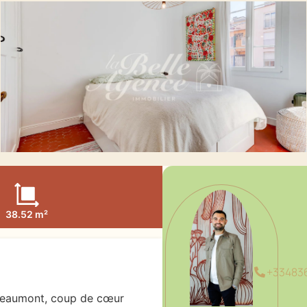
38.52 m²
+33483
Beaumont, coup de cœur