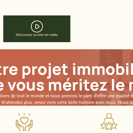
Découvrez ce bien en vidéo
re projet immobil
 vous méritez le 
rs de tout le monde et nous prenons le parti d’offrir une qualité 
ur. N’attendez plus, venez vivre cette belle histoire avec nous. No