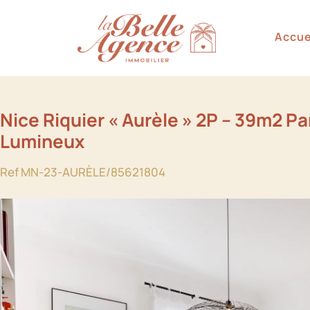
Accue
Nice Riquier « Aurèle » 2P – 39m2 Pa
Lumineux
Ref MN-23-AURÈLE/85621804