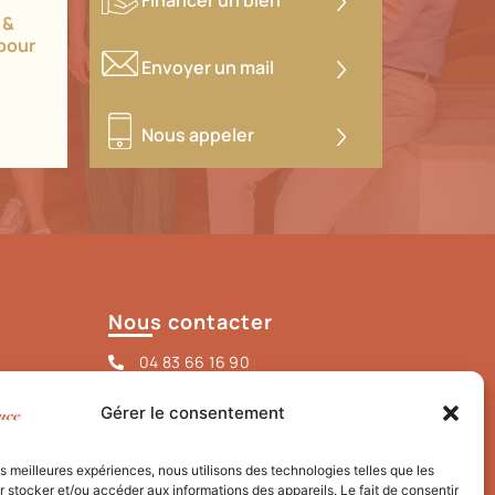
 &
pour
Envoyer un mail
Nous appeler
Nous contacter
04 83 66 16 90
assistante@labelleagence.immo
Gérer le consentement
15 Rue Alberti, 06000 Nice
la.belle.agence
les meilleures expériences, nous utilisons des technologies telles que les
 stocker et/ou accéder aux informations des appareils. Le fait de consentir