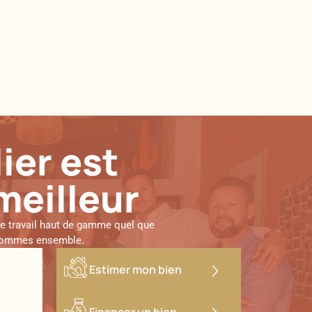
ier est
meilleur
de travail haut de gamme quel que
us sommes ensemble.
Estimer mon bien
Financer un bien