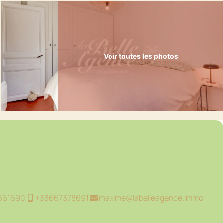
Voir toutes les photos
661690
+33667378691
maxime@labelleagence.immo