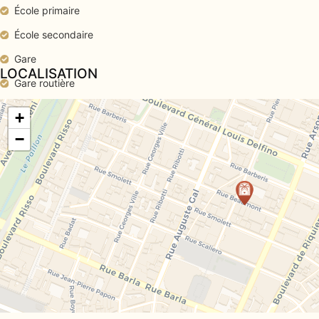
École primaire
École secondaire
Gare
LOCALISATION
Gare routière
Médecin
+
Piscine publique
−
Port
Salle de sport
Supermarché
Tennis
Tram