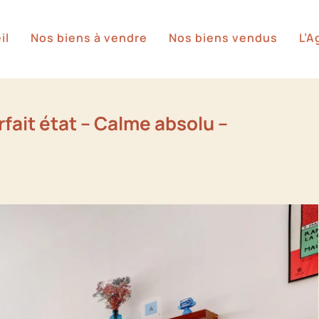
il
Nos biens à vendre
Nos biens vendus
L’
rfait état – Calme absolu –