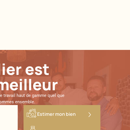
ier est
meilleur
de travail haut de gamme quel que
us sommes ensemble.
Estimer mon bien