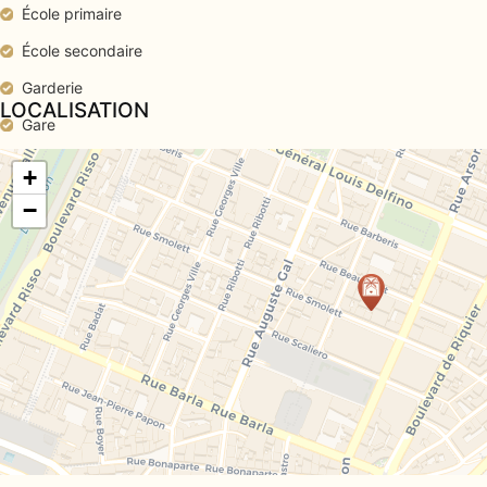
École primaire
École secondaire
Garderie
LOCALISATION
Gare
Médecin
+
Piscine publique
−
Salle de sport
Supermarché
Tram