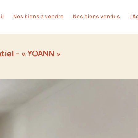
il
Nos biens à vendre
Nos biens vendus
L’
ntiel – « YOANN »