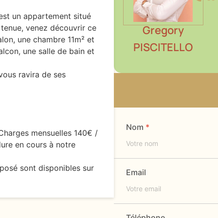
 est un appartement situé
 tenue, venez découvrir ce
Gregory
alon, une chambre 11m² et
PISCITELLO
con, une salle de bain et
vous ravira de ses
Nom
 Charges mensuelles 140€ /
ure en cours à notre
xposé sont disponibles sur
Email
Téléphone