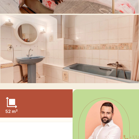
52 m²
+33