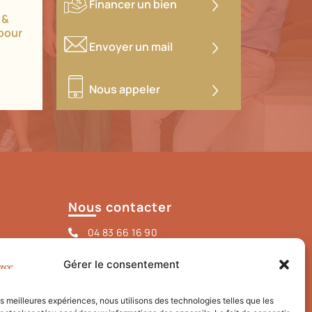
Financer un bien
 &
pour
Envoyer un mail
Nous appeler
Nous contacter
04 83 66 16 90
assistante@labelleagence.immo
Gérer le consentement
15 Rue Alberti, 06000 Nice
la.belle.agence
les meilleures expériences, nous utilisons des technologies telles que les