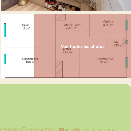
Voir toutes les photos
423353471
+33664276301
greg@labelleagence.immo