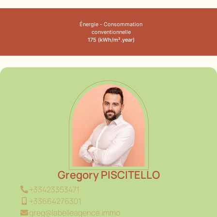
Énergie - Consommation
conventionnelle
175 (kWh/m².year)
Gregory PISCITELLO
+33423353471
+33664276301
greg@labelleagence.immo