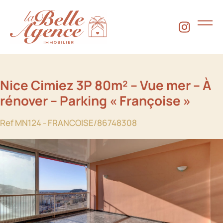
Nice Cimiez 3P 80m² – Vue mer – À
rénover – Parking « Françoise »
Ref MN124 - FRANCOISE/86748308