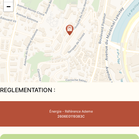
Parc
−
Port
Salle de sport
Supermarché
Tennis
Tram
REGLEMENTATION :
Énergie - Référence Ademe
2606E0119383C