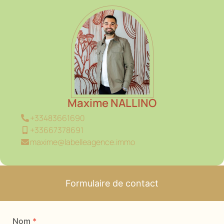
Maxime NALLINO
+33483661690
+33667378691
maxime@labelleagence.immo
Formulaire de contact
Nom