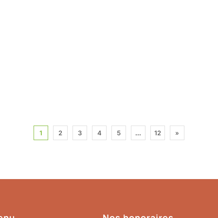
1
2
3
4
5
...
12
»
enu
Nos honoraires